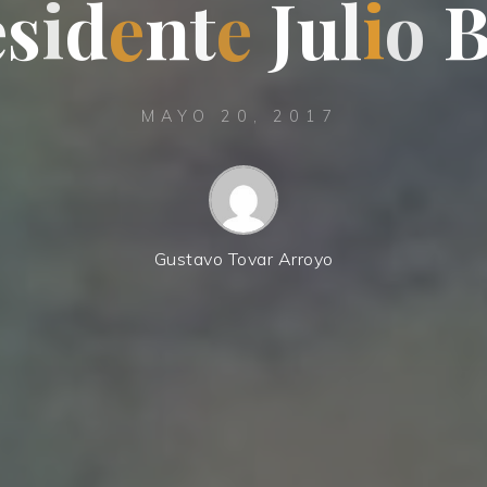
e
s
i
d
e
n
t
e
J
u
l
i
o
MAYO 20, 2017
Gustavo Tovar Arroyo