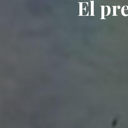
E
l
p
r