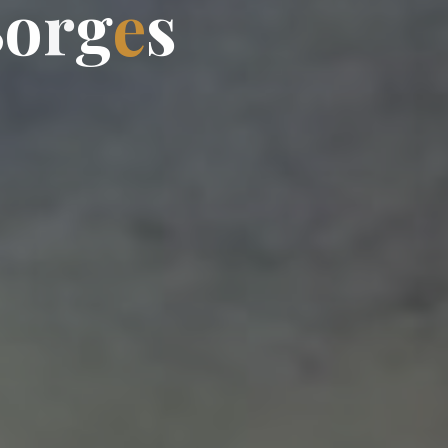
B
o
r
g
e
s