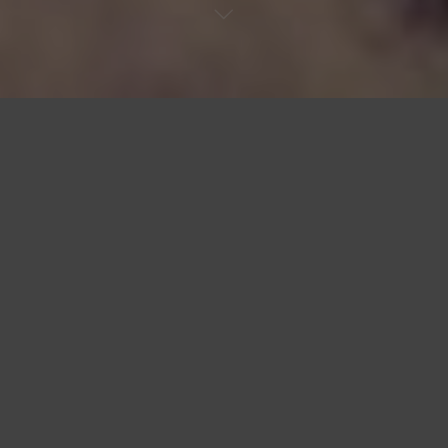
El domador de payasos
Será un artículo grave pero sin mucho adorno. Venezuela en
esta hora tristísima no admite adornos, por más que me
gustaría hacer piruetas y galanterías -adornarme- con mi
espada verbal mientras acribillo y les marco la T de Tovar en
la frente a Maduro, Cabello, González López y Padrino -esos
payasos del circo chavista- por pendejos, por comportarse
como los regordetes sargentos García del chavismo; no puedo
distraerme.
El domador de leones no debe perder su tiempo con los
payasos (aunque también los dome), debe atender a sus