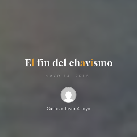
E
l
f
i
n
d
e
l
c
h
a
v
i
s
m
o
MAYO 14, 2016
Gustavo Tovar Arroyo