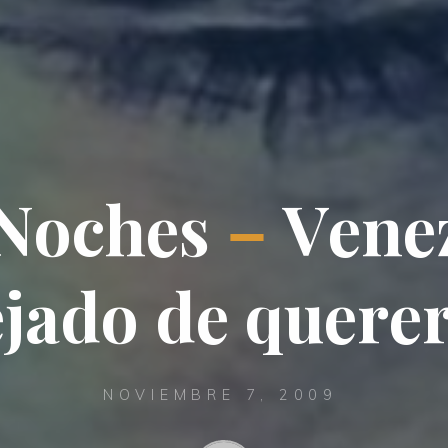
N
o
c
h
e
s
–
V
e
n
e
e
j
a
d
o
d
e
q
u
e
r
e
NOVIEMBRE 7, 2009