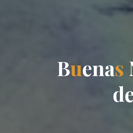
B
u
e
n
a
s
d