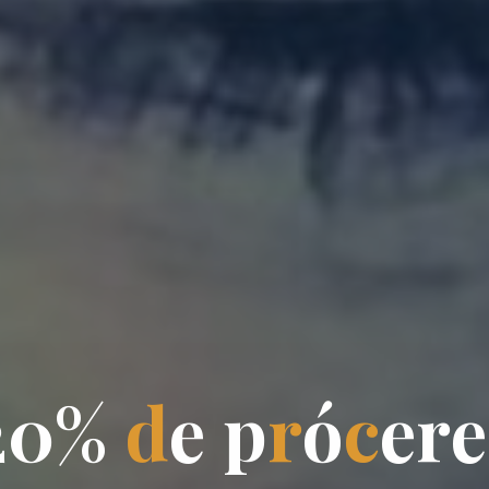
2
0
%
d
e
p
r
ó
c
e
r
e