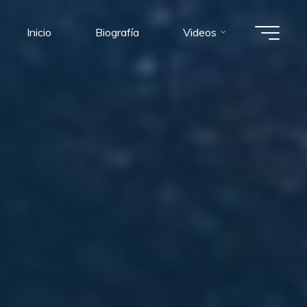
Inicio
Biografía
Videos