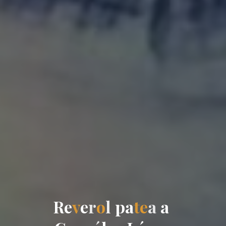
R
e
v
e
r
o
l
p
a
t
e
a
a