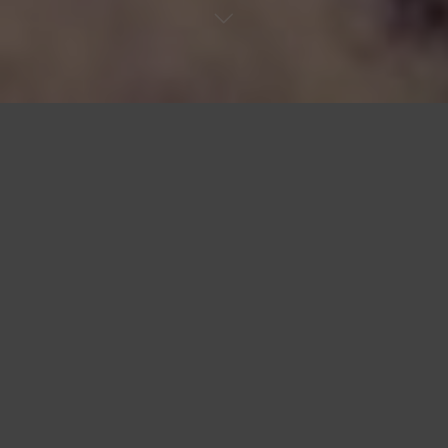
€œLas tumbas son pa€™ los
muertos
y de muerto no tengo
nada.€
Ismael Rivera
La resurrección del militar
Hay un secreto que no revelaré -por ahora- sobre las razones
reales por las cuales el aritmético tontín de González López
me maldice. No las puedo revelar en esta entrega porque la