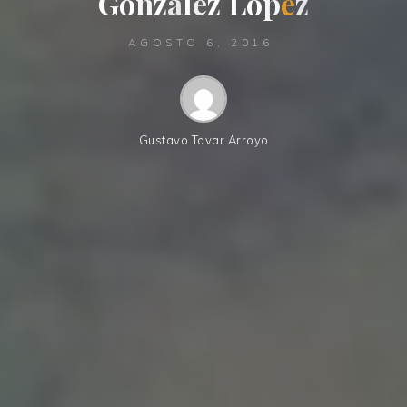
G
o
n
z
á
l
e
z
L
ó
p
e
z
AGOSTO 6, 2016
Gustavo Tovar Arroyo