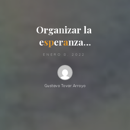
O
r
g
a
n
i
z
a
r
l
a
e
s
p
e
r
a
n
z
a
…
ENERO 8, 2022
Gustavo Tovar Arroyo