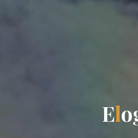
E
l
o