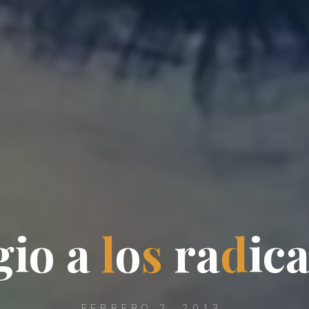
g
i
o
a
l
o
s
r
a
d
i
c
FEBRERO 2, 2013