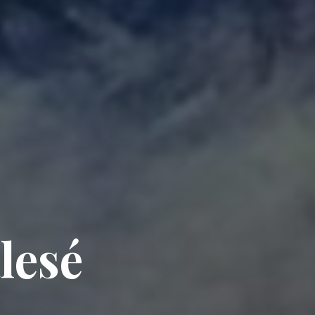
a
l
e
s
é