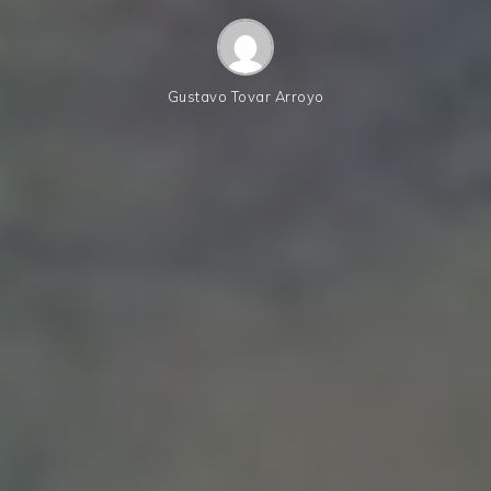
Gustavo Tovar Arroyo