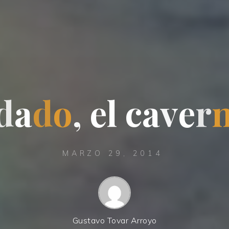
d
a
d
o
,
e
l
c
a
v
e
r
MARZO 29, 2014
Gustavo Tovar Arroyo