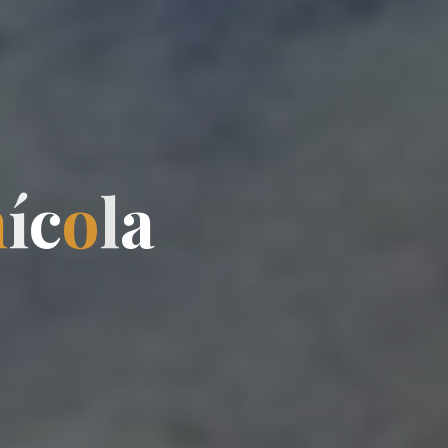
n
í
c
o
l
a