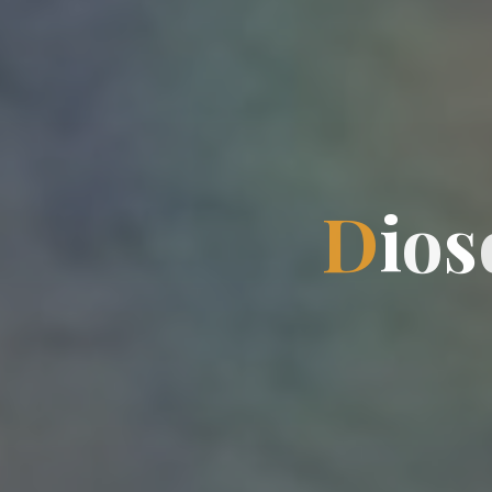
D
i
o
s