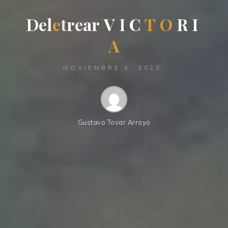
D
e
l
e
t
r
e
a
r
V
I
C
T
O
R
I
A
NOVIEMBRE 4, 2023
Gustavo Tovar Arroyo