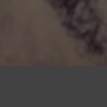
La leona democrática
En términos morales la presidente de Venezuela hoy en día se
llama María Corina Machado, primera mujer que se levanta
con la principal magistratura de la nación fundada por los
próceres de América, Simón Bolívar, Antonio José de Sucre,